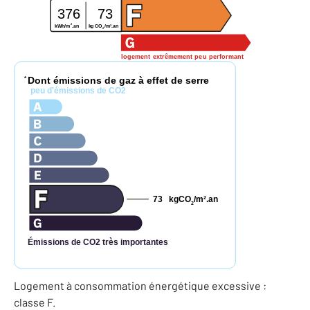
376
73
2
2
kWh/m
.an
kg CO
/m
.an
2
logement extrêmement peu performant
Dont émissions de gaz à effet de serre
*
peu d'émissions de CO2
73
kgCO
/m
.an
2
2
Émissions de CO2 très importantes
Logement à consommation énergétique excessive :
classe F.