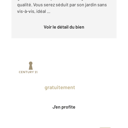
qualité. Vous serez séduit par son jardin sans
vis-à-vis, idéal ...
Voir le détail du bien
Prenez un temps d'avance sur le marché
en profitant
gratuitement
des Ventes
Privées CENTURY 21.
J'en profite