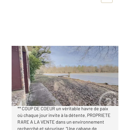
ARDON 45
2
29,01 m
, 1 pièce
Ref : 1940
Maison à vendre
65 400 €
** EXCLUSIVITE ARDON PROPRIETE DE LOISIR
** COUP DE COEUR un véritable havre de paix
où chaque jour invite à la détente. PROPRIETE
RARE A LA VENTE dans un environnement
recherché et sécuriser. "Une cabane de