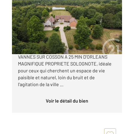
ORLEANS 45
2
372 m
, 10 pièces
Ref : 1736
Maison à vendre
1 299 900 €
** COUP DE COEUR POUR CE BIEN RARE **
VANNES SUR COSSON A 25 MIN D'ORLEANS
MAGNIFIQUE PROPRIETE SOLOGNOTE, idéale
pour ceux qui cherchent un espace de vie
paisible et naturel, loin du bruit et de
l'agitation de la ville ...
Voir le détail du bien