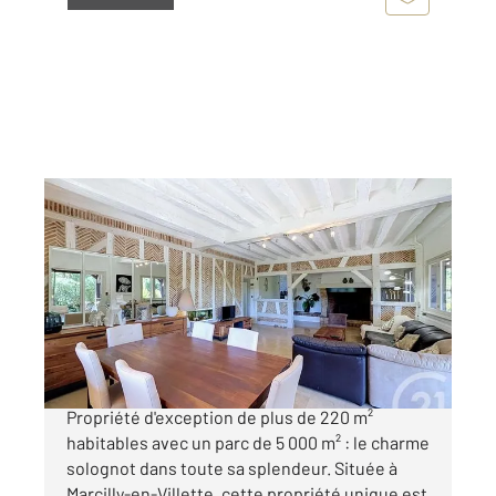
MARCILLY EN VILLETTE 45
2
218 m
, 7 pièces
Ref : 2059
Maison à vendre
424 000 €
EXCLUSIVITÉ À MARCILLY-EN-VILLETTE
Propriété d'exception de plus de 220 m²
habitables avec un parc de 5 000 m² : le charme
solognot dans toute sa splendeur. Située à
Marcilly-en-Villette, cette propriété unique est