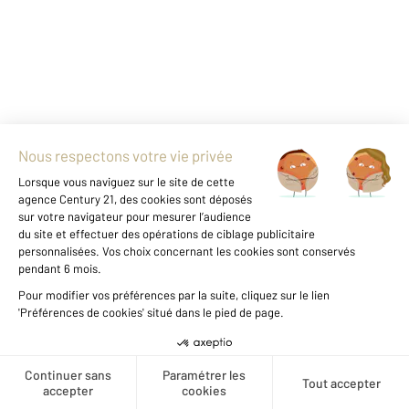
SENNELY 45
2
1128 m
Ref : 2000
Terrain à vendre
60 000 €
TERRAIN A BÂTIR / CENTRE DU VILLAGE DE
SENNELY A découvrir agréable terrain de plus
de 1000 m2 relativement plat de forme carré,
belle façade de plus de 26m , clos sur trois
côtes. Libre constructeur, viabilité sur rue,
Créer une alerte