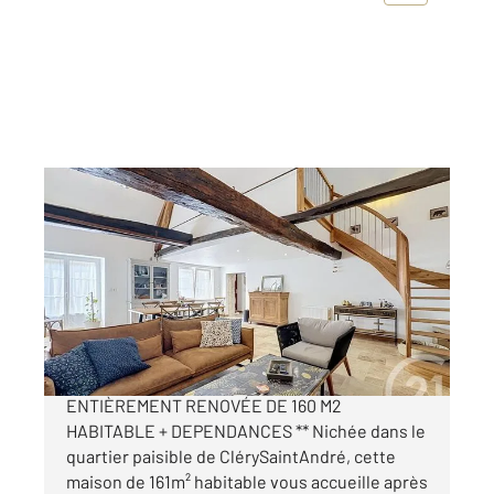
CLERY ST ANDRE 45
2
160,79 m
, 4 pièces
Ref : 1922
Maison à vendre
392 200 €
** EXCLUSIVITÉ MAGNIFIQUE LONGÈRE
ENTIÈREMENT RENOVÉE DE 160 M2
HABITABLE + DEPENDANCES ** Nichée dans le
quartier paisible de ClérySaintAndré, cette
maison de 161m² habitable vous accueille après