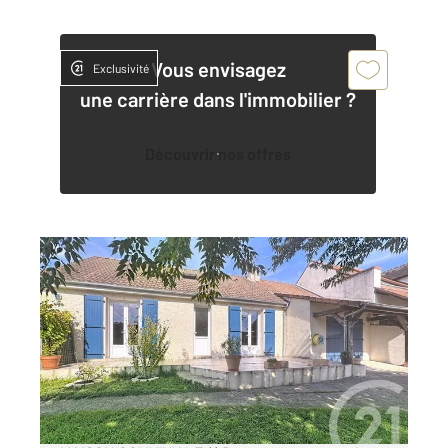
Vous envisagez
Exclusivité
une carrière dans l'immobilier ?
Découvrir nos offres
LA FERTE ST AUBIN 45
2
110 m
, 5 pièces
Ref : 1392
Maison à vendre
249 958 €
** EN EXCLUSIVITE LA FERTE SAINT AUBIN