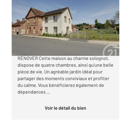
SENNELY 45
2
146,38 m
, 5 pièces
Ref : 1999
Maison à vendre
159 000 €
SENNELY- CŒUR DE SOLOGNE-MAISON À
RÉNOVER Cette maison au charme solognot,
dispose de quatre chambres, ainsi qu'une belle
pièce de vie. Un agréable jardin idéal pour
partager des moments conviviaux et profiter
du calme. Vous bénéficierez également de
dépendances ...
Voir le détail du bien