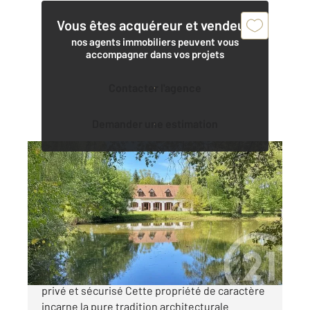
Vous êtes acquéreur et vendeur,
nos agents immobiliers peuvent vous
accompagner dans vos projets
Contacter l'agence
Demander une estimation
LA FERTE ST AUBIN 45
2
257 m
, 7 pièces
Ref : 1766
Maison à vendre
630 000 €
Propriété d'exception au sein d'un domaine
privé et sécurisé Cette propriété de caractère
incarne la pure tradition architecturale