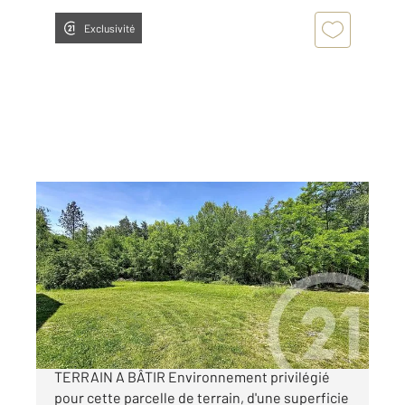
Exclusivité
LA FERTE ST AUBIN 45
2
1930 m
Ref : 2039
Terrain à vendre
162 000 €
EXCLUSIF A LA FERTÉ-SAINT-AUBIN /
TERRAIN A BÂTIR Environnement privilégié
pour cette parcelle de terrain, d'une superficie