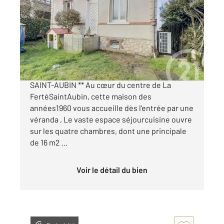
81 m
, 5 pièces
Ref : 1029
Maison à vendre
189 390 €
** EXCLUSIVITÉ HYPER CENTRE DE LA FERTÉ-
SAINT-AUBIN ** Au cœur du centre de La
FertéSaintAubin, cette maison des
années1960 vous accueille dès l'entrée par une
véranda , Le vaste espace séjourcuisine ouvre
sur les quatre chambres, dont une principale
de 16 m2 ...
Voir le détail du bien