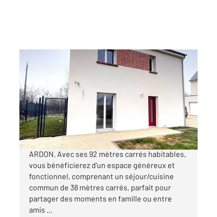
LA FERTE ST AUBIN 45
2
92,02 m
, 5 pièces
Ref : 1941
Maison à vendre
246 100 €
Découvrez cette maison neuve située à
ARDON. Avec ses 92 mètres carrés habitables,
vous bénéficierez d'un espace généreux et
fonctionnel, comprenant un séjour/cuisine
commun de 38 mètres carrés, parfait pour
partager des moments en famille ou entre
amis ...