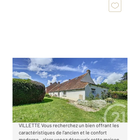
LA FERTE ST AUBIN 45
2
146 m
, 5 pièces
Ref : 1655
Maison à vendre
254 400 €
LONGERE SOLOGNOTE A MARCILLY-EN-
VILLETTE Vous recherchez un bien offrant les
caractéristiques de l'ancien et le confort
moderne...alors venez découvrir cette maison.