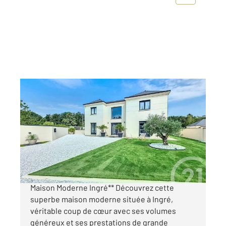
INGRE 45
2
170 m
, 6 pièces
Ref : 1572
Maison à vendre
620 000 €
COUP DE COEUR **À Vendre : Magnifique
Maison Moderne Ingré** Découvrez cette
superbe maison moderne située à Ingré,
véritable coup de cœur avec ses volumes
généreux et ses prestations de grande